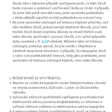
škodu Vám v takovém případě vyúčtujeme poté, co Nám Zboží
bude vráceno a splatnost vyúčtované částky je 14 dní. V případě,
že jsme Vám ještě nevrátili Cenu, jsme oprávněni pohledávku
z titulu nákladů započíst na Vaši pohledávku na vrácení Ceny.
My jsme oprávněni odstoupit od Smlouvy kdykoliv před tím, než
Vám dodáme Zboží, pokud existují objektivní důvody, proč není
možné Zboží dodat (zejména důvody na straně třetích osob
nebo důvody spočívající v povaze Zboží), a to i před uplynutím
doby uvedené v čl.
VI.9.
Podmínek. Můžeme také od Smlouvy
odstoupit, pokud je zjevné, že jste uvedli v Objednávce
záměrně nesprávné informace. V případě, že nakupujete zboží
v rámci své podnikatelské činnosti, tedy jako podnikatel, jsme
oprávněni od Smlouvy odstoupit kdykoli, i bez udání důvodu.
ŘEŠENÍ SPORŮ SE SPOTŘEBITELI
Nejsme ve vztahu ke kupujícím vázáni žádnými kodexy chování
ve smyslu ustanovení § 1826 odst. 1 písm. e) Občanského
zákoníku.
Vyřizování stížností spotřebitelů zajišťujeme prostřednictvím
elektronické adresy postmaster@dedeknihy.cz. Informaci o
vyřízení stížnosti zašleme na elektronickou adresu kupujícího.
K mimosoudnímu řešení spotřebitelských sporů ze Smlouvy je