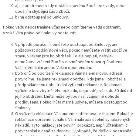
následující práva:
a) na odstranění vady dodáním nového Zboží bez vady, nebo
dodáním chybějící části Zboží;
b) na odstoupení od Smlouvy.
Pokud vadu neodstraníme včas nebo odmítneme vadu odstranit,
vzniká Vám právo od Smlouvy odstoupit.
V případě porušení nemůžete odstoupit od Smlouvy, ani
požadovat dodání nové věci, pokud nemůžete vrátit Zboží ve
stavu, v jakém jste ho obdrželi. To ale neplatí, nebyla-li
nemožnost vrácení Zboží v nezměněném stavu způsobena
Vaším jednáním anebo Vaším opomenutím.
Do 5 dnů od obdržení reklamace Vám na e-mailovou adresu
potvrdíme, že jsme reklamaci obdrželi, kdy jsme ji obdrželi a
předpokládanou dobu trvání vyřízení reklamace. Reklamaci
vyřídíme bez zbytečného odkladu, nejpozději však do 30 dnů od
jejího obdržení. Lhůta může být po naší vzájemné dohodě
prodloužena. Pokud lhůta marně uplyne, můžete odstoupit od
Smlouvy.
O vyřízení reklamace Vás budeme informovat e-mailem. Pokud je
reklamace oprávněná, náleží Vám náhrada účelně vynaložených
nákladů. Tyto náklady jste povinni prokázat, např. účtenkami či
potvrzeními o ceně za dopravu. V případě, že došlo k odstranění