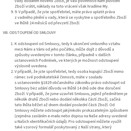
vady dodáním nového Zboží, je Vaší povinností Nám původní
Zboží vrátit, náklady na toto vrácení však hradíme My.
9. V případě, že jste spotřebitel, máte právo uplatit práva
z vadného plnění u vady, která se vyskytne u spotřebního Zboží
ve lhůtě 24 měsíců od převzetí Zboží.
VIII. ODSTOUPENÍ OD SMLOUVY
K odstoupení od Smlouvy, tedy k ukončení smluvního vztahu
mezi Námi a Vámi od jeho počátku, může dojít z důvodů a
způsoby uvedenými v tomto článku, případně v dalších
ustanoveních Podmínek, ve kterých je možnost odstoupení
výslovně uvedena.
V případě, že jste spotřebitel, tedy osoba kupující Zboží mimo
rámec své podnikatelské činnosti, máte v souladu
s ustanovením §1829 občanského zákoníku právo odstoupit od
Smlouvy bez udání důvodu ve lhůtě 14 dnů ode dne doručení
Zboží. V případě, že jsme uzavřeli Smlouvu, jejímž předmětem je
několik druhů Zboží nebo dodání několika částí Zboží, začíná
tato lhůta běžet až dnem dodání poslední části Zboží. Od
Smlouvy můžete odstoupit jakýmkoliv prokazatelným způsobem
(zejména zasláním e-mailu nebo dopisu na Naše adresy uvedené
u Našich identifikačních údajů). Pro odstoupení můžete využít
také vzorový formulář poskytovaný z Naší strany, který