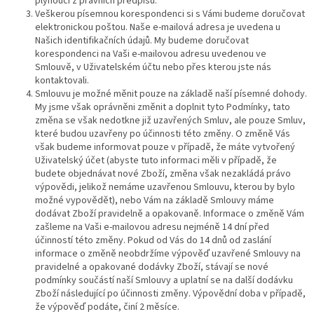
plynoucí z právních předpisů.
Veškerou písemnou korespondenci si s Vámi budeme doručovat
elektronickou poštou. Naše e-mailová adresa je uvedena u
Našich identifikačních údajů. My budeme doručovat
korespondenci na Vaši e-mailovou adresu uvedenou ve
Smlouvě, v Uživatelském účtu nebo přes kterou jste nás
kontaktovali.
Smlouvu je možné měnit pouze na základě naší písemné dohody.
My jsme však oprávněni změnit a doplnit tyto Podmínky, tato
změna se však nedotkne již uzavřených Smluv, ale pouze Smluv,
které budou uzavřeny po účinnosti této změny. O změně Vás
však budeme informovat pouze v případě, že máte vytvořený
Uživatelský účet (abyste tuto informaci měli v případě, že
budete objednávat nové Zboží, změna však nezakládá právo
výpovědi, jelikož nemáme uzavřenou Smlouvu, kterou by bylo
možné vypovědět), nebo Vám na základě Smlouvy máme
dodávat Zboží pravidelně a opakovaně. Informace o změně Vám
zašleme na Vaši e-mailovou adresu nejméně 14 dní před
účinností této změny. Pokud od Vás do 14 dnů od zaslání
informace o změně neobdržíme výpověď uzavřené Smlouvy na
pravidelné a opakované dodávky Zboží, stávají se nové
podmínky součástí naší Smlouvy a uplatní se na další dodávku
Zboží následující po účinnosti změny. Výpovědní doba v případě,
že výpověď podáte, činí 2 měsíce.