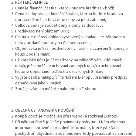
NĚKTERÉ DEFINICE
Cena je finanční částka, kterou budete hradit za Zboží;
Cena za dopravu je finanční částka, kterou budete hradit za
doručení Zboží, a to včetně ceny za jeho zabalení;
Celková cena je součet Ceny a Ceny za dopravu;
Prodávající není plátcem DPH;
Faktura je daňový doklad vystavený v souladu se zákonem o
dani z přidané hodnoty na Celkovou cenu;
Objednávka je Váš neodvolatelný návrh na uzavření Smlouvy o
koupi Zboží s Námi;
Uživatelský účet je účet zřízený na základě Vámi sdělených
údajů, jež umožňuje uchování zadaných údajů a uchovávání
historie objednaného Zboží a uzavřených Smluv;
Vy jste osoba nakupující na Našem E-shopu, právními předpisy
označovaná jako kupující;
Zboží je vše, co můžete nakoupit na E-shopu.
OBECNÁ USTANOVENÍ A POUČENÍ
Koupě Zboží je možná jen přes webové rozhraní E-shopu.
Při nákupu Zboží je Vaše povinnost poskytnout Nám všechny
informace správně a pravdivě. Informace, které jste Nám
poskytli při objednání Zboží budeme tedy považovat za správné