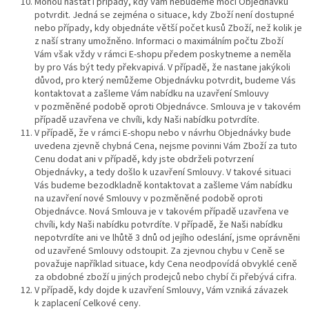
Mohou nastat i případy, kdy Vám nebudeme moci Objednávku
potvrdit. Jedná se zejména o situace, kdy Zboží není dostupné
nebo případy, kdy objednáte větší počet kusů Zboží, než kolik je
z naší strany umožněno. Informaci o maximálním počtu Zboží
Vám však vždy v rámci E-shopu předem poskytneme a neměla
by pro Vás být tedy překvapivá. V případě, že nastane jakýkoli
důvod, pro který nemůžeme Objednávku potvrdit, budeme Vás
kontaktovat a zašleme Vám nabídku na uzavření Smlouvy
v pozměněné podobě oproti Objednávce. Smlouva je v takovém
případě uzavřena ve chvíli, kdy Naši nabídku potvrdíte.
V případě, že v rámci E-shopu nebo v návrhu Objednávky bude
uvedena zjevně chybná Cena, nejsme povinni Vám Zboží za tuto
Cenu dodat ani v případě, kdy jste obdrželi potvrzení
Objednávky, a tedy došlo k uzavření Smlouvy. V takové situaci
Vás budeme bezodkladně kontaktovat a zašleme Vám nabídku
na uzavření nové Smlouvy v pozměněné podobě oproti
Objednávce. Nová Smlouva je v takovém případě uzavřena ve
chvíli, kdy Naši nabídku potvrdíte. V případě, že Naši nabídku
nepotvrdíte ani ve lhůtě 3 dnů od jejího odeslání, jsme oprávněni
od uzavřené Smlouvy odstoupit. Za zjevnou chybu v Ceně se
považuje například situace, kdy Cena neodpovídá obvyklé ceně
za obdobné zboží u jiných prodejců nebo chybí či přebývá cifra.
V případě, kdy dojde k uzavření Smlouvy, Vám vzniká závazek
k zaplacení Celkové ceny.