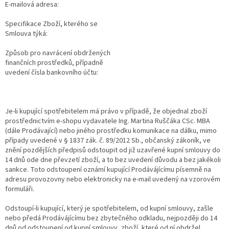
E-mailová adresa:
Specifikace Zboží, kterého se
Smlouva týká:
Způsob pro navrácení obdržených
finančních prostředků, případně
uvedení čísla bankovního účtu:
Je-li kupující spotřebitelem má právo v případě, že objednal zboží
prostřednictvím e-shopu vydavatele Ing. Martina Ruščáka CSc. MBA
(dále Prodávající) nebo jiného prostředku komunikace na dálku, mimo
případy uvedené v § 1837 zák. č. 89/2012 Sb., občanský zákoník, ve
znění pozdějších předpisů odstoupit od již uzavřené kupní smlouvy do
14 dnů ode dne převzetí zboží, a to bez uvedení důvodu a bez jakékoli
sankce. Toto odstoupení oznámí kupující Prodávájícímu písemně na
adresu provozovny nebo elektronicky na e-mail uvedený na vzorovém
formuláři.
Odstoupí-li kupující, který je spotřebitelem, od kupní smlouvy, zašle
nebo předá Prodávájícímu bez zbytečného odkladu, nejpozději do 14
dnů od odstoupení od kupní smlouvy, zboží, které od ní obdržel.