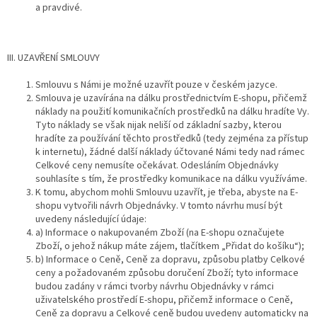
a pravdivé.
III. UZAVŘENÍ SMLOUVY
Smlouvu s Námi je možné uzavřít pouze v českém jazyce.
Smlouva je uzavírána na dálku prostřednictvím E-shopu, přičemž
náklady na použití komunikačních prostředků na dálku hradíte Vy.
Tyto náklady se však nijak neliší od základní sazby, kterou
hradíte za používání těchto prostředků (tedy zejména za přístup
k internetu), žádné další náklady účtované Námi tedy nad rámec
Celkové ceny nemusíte očekávat. Odesláním Objednávky
souhlasíte s tím, že prostředky komunikace na dálku využíváme.
K tomu, abychom mohli Smlouvu uzavřít, je třeba, abyste na E-
shopu vytvořili návrh Objednávky. V tomto návrhu musí být
uvedeny následující údaje:
a) Informace o nakupovaném Zboží (na E-shopu označujete
Zboží, o jehož nákup máte zájem, tlačítkem „Přidat do košíku“);
b) Informace o Ceně, Ceně za dopravu, způsobu platby Celkové
ceny a požadovaném způsobu doručení Zboží; tyto informace
budou zadány v rámci tvorby návrhu Objednávky v rámci
uživatelského prostředí E-shopu, přičemž informace o Ceně,
Ceně za dopravu a Celkové ceně budou uvedeny automaticky na