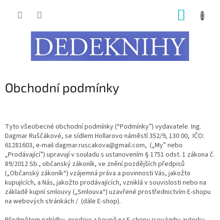
Přejít
NÁKUP
na
obsah
KOŠÍK
Obchodní podmínky
Tyto všeobecné obchodní podmínky (“Podmínky”) vydavatele Ing.
Dagmar Ruščákové, se sídlem Hollarovo náměstí 352/9, 130 00, IČO:
61281603, e-mail dagmar.ruscakova@gmail.com, („My” nebo
„Prodávající”) upravují v souladu s ustanovením § 1751 odst. 1 zákona č.
89/2012 Sb., občanský zákoník, ve znění pozdějších předpisů
(„Občanský zákoník“) vzájemná práva a povinnosti Vás, jakožto
kupujících, a Nás, jakožto prodávajících, vzniklá v souvislosti nebo na
základě kupní smlouvy („Smlouva“) uzavřené prostřednictvím E-shopu
na webových stránkách / (dále E-shop).