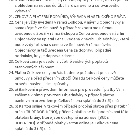
Uživatelský účet nemusí být dostupný nepřetržitě, a to zejména
s ohledem na nutnou údržbu hardwarového a softwarového
vybavení.
CENOVÉ A PLATEBNÍ PODMÍNKY, VÝHRADA VLASTNICKÉHO PRÁVA
Cena je vždy uvedena v rámci E-shopu, v návrhu Objednávky a
samozřejmě ve Smlouvě. V případě rozporu mezi Cenou
uvedenou u Zboží v rámci E-shopu a Cenou uvedenou v návrhu
Objednávky se uplatní Cena uvedená v návrhu Objednávky, která
bude vždy totožná s cenou ve Smlouvě. V rámci návrhu
Objednávky je též uvedena Cena za dopravu, případně
podmínky, kdy je doprava zdarma.
Celková cena je uvedena včetně veškerých poplatků
stanovených zákonem.
Platbu Celkové ceny po Vás budeme požadovat po uzavření
Smlouvy a před předáním Zboží. Úhradu Celkové ceny můžete
provést následujícími způsoby:
a) Bankovním převodem. Informace pro provedení platby Vám
zašleme v rámci potvrzení Objednávky. V případě platby
bankovním převodem je Celková cena splatná do 3 (tří) dnů.
b) Kartou online. V takovém případě probíhá platba přes platební
bránu [BUDE DOPLNĚNO], přičemž platba se řídí podmínkami této
platební brány, které jsou dostupné na adrese: [BUDE
DOPLNĚNO]. V případě platby kartou online je Celková cena
splatná do 3 (tří) dnů.