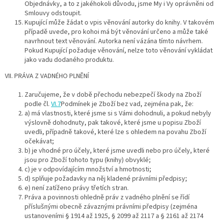
Objednávky, a to z jakéhokoli důvodu, jsme My i Vy oprávněni od
Smlouvy odstoupit.
Kupující může žádat o vpis věnování autorky do knihy. V takovém
případě uvede, pro kohoi má být věnování určeno a může také
navrhnout text věnování. Autorka není vázána tímto návrhem.
Pokud Kupující požaduje věnování, nelze toto věnování vykládat
jako vadu dodaného produktu.
VII. PRÁVA Z VADNÉHO PLNĚNÍ
Zaručujeme, že v době přechodu nebezpečí škody na Zboží
podle čl.
VI.7
Podmínek je Zboží bez vad, zejména pak, že:
a) má vlastnosti, které jsme si s Vámi dohodnuli, a pokud nebyly
výslovně dohodnuty, pak takové, které jsme u popisu Zboží
uvedli, případně takové, které lze s ohledem na povahu Zboží
očekávat;
b) je vhodné pro účely, které jsme uvedli nebo pro účely, které
jsou pro Zboží tohoto typu (knihy) obvyklé;
c) je v odpovídajícím množství a hmotnosti;
d) splňuje požadavky na něj kladené právními předpisy;
e) není zatíženo právy třetích stran.
Práva a povinnosti ohledně práv z vadného plnění se řídí
příslušnými obecně závaznými právními předpisy (zejména
ustanoveními § 1914 až 1925, § 2099 až 2117 a § 2161 až 2174