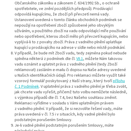
Občanského zákoníku a zákonem č. 634/1992 Sb., o ochraně
spotřebitele, ve znění pozdějších předpisů). Prodávající
odpovídá kupujícímu, že zboží při převzetí nemá vady.
Ustanovení uvedená v tomto článku obchodních podmínek se
nepoužijí na opotřebení zboží způsobené jeho obvyklým
užíváním, u použitého zboží na vadu odpovídající míře používání
nebo opotřebení, kterou zboží mělo při převzetí kupujícím, nebo
vyplývá-li to z povahy zboží. Práva z vadného plnění uplatňuje
kupující u prodávajícího na adrese v sídle nebo místě podnikání.
V případě, že bude mít Zboží vadu, tedy zejména pokud nebude
splněna některá z podmínek dle čl.
VII.1
, můžete Nám takovou
vadu oznámit a uplatnit práva z vadného plnění (tedy Zboží
reklamovat) zasláním e-mailu či dopisu na Naše adresy uvedené
u Našich identifikačních údajů. Pro reklamaci můžete využít také
vzorový formulář poskytovaný z Naší strany, který tvoří
přílohu
č. 1 Podmínek
. V uplatnění práva z vadného plnění je třeba zvolit,
jak chcete vadu vyřešit, přičemž tuto volbu nemůžete následně,
s výjimkou případů dle čl. 7.4, bez Našeho souhlasu změnit.
Reklamaci vyřídíme v souladu s Vámi uplatněným právem
z vadného plnění. V případě, že si nezvolíte řešení vady, máte
práva uvedená v čl. 7.5 i v situacích, kdy vadné plnění bylo
podstatným porušením Smlouvy.
Je-li vadné plnění podstatným porušením Smlouvy, máte