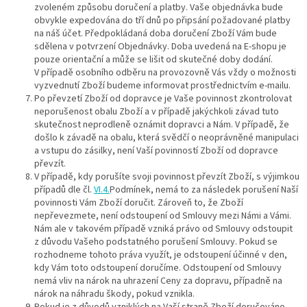
zvoleném způsobu doručení a platby. Vaše objednávka bude
obvykle expedována do tří dnů po připsání požadované platby
na náš účet. Předpokládaná doba doručení Zboží Vám bude
sdělena v potvrzení Objednávky. Doba uvedená na E-shopu je
pouze orientační a může se lišit od skutečné doby dodání.
V případě osobního odběru na provozovně Vás vždy o možnosti
vyzvednutí Zboží budeme informovat prostřednictvím e-mailu.
Po převzetí Zboží od dopravce je Vaše povinnost zkontrolovat
neporušenost obalu Zboží a v případě jakýchkoli závad tuto
skutečnost neprodleně oznámit dopravci a Nám. V případě, že
došlo k závadě na obalu, která svědčí o neoprávněné manipulaci
a vstupu do zásilky, není Vaší povinností Zboží od dopravce
převzít.
V případě, kdy porušíte svoji povinnost převzít Zboží, s výjimkou
případů dle čl.
VI.4.
Podmínek, nemá to za následek porušení Naší
povinnosti Vám Zboží doručit. Zároveň to, že Zboží
nepřevezmete, není odstoupení od Smlouvy mezi Námi a Vámi.
Nám ale v takovém případě vzniká právo od Smlouvy odstoupit
z důvodu Vašeho podstatného porušení Smlouvy. Pokud se
rozhodneme tohoto práva využít, je odstoupení účinné v den,
kdy Vám toto odstoupení doručíme. Odstoupení od Smlouvy
nemá vliv na nárok na uhrazení Ceny za dopravu, případně na
nárok na náhradu škody, pokud vznikla.