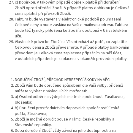
c) Dobírkou. V takovém případě dojde k platbě při doručení
Zboží oproti předání Zboží. V případě platby dobírkou je Celková
cena splatná při převzetí Zboží.
Faktura bude vystavena v elektronické podobě po uhrazení
Celkové ceny a bude zaslána na Vaši e-mailovou adresu. Faktura
bude též fyzicky přiložena ke Zboží a dostupná v Uživatelském
úču.
Vlastnické právo ke Zboží na Vás přechází až poté, co zaplatíte
Celkovou cenu a Zboží převezmete. V případě platby bankovním
převodem je Celková cena zaplacena připsáním na Náš účet,
v ostatních případech je zaplacena v okamžik provedení platby.
DORUČENÍ ZBOŽÍ, PŘECHOD NEBEZPEČÍ ŠKODY NA VĚCI
Zboží Vám bude doručeno způsobem dle Vaší volby, přičemž
můžete vybírat z následujících možností:
a) Osobní odběr na výdejních místech společnosti Zásilkovna,
Uloženka;
b) Doručení prostřednictvím dopravních společností Česká
pošta, Zásilkovna;
Zboží je možné doručit pouze v rámci České republiky a
Slovenské republiky.
Doba doručení Zboží vždy závisí na jeho dostupnosti a na