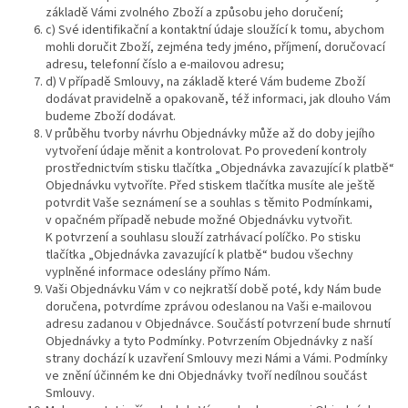
základě Vámi zvolného Zboží a způsobu jeho doručení;
c) Své identifikační a kontaktní údaje sloužící k tomu, abychom
mohli doručit Zboží, zejména tedy jméno, příjmení, doručovací
adresu, telefonní číslo a e-mailovou adresu;
d) V případě Smlouvy, na základě které Vám budeme Zboží
dodávat pravidelně a opakovaně, též informaci, jak dlouho Vám
budeme Zboží dodávat.
V průběhu tvorby návrhu Objednávky může až do doby jejího
vytvoření údaje měnit a kontrolovat. Po provedení kontroly
prostřednictvím stisku tlačítka „Objednávka zavazující k platbě“
Objednávku vytvoříte. Před stiskem tlačítka musíte ale ještě
potvrdit Vaše seznámení se a souhlas s těmito Podmínkami,
v opačném případě nebude možné Objednávku vytvořit.
K potvrzení a souhlasu slouží zatrhávací políčko. Po stisku
tlačítka „Objednávka zavazující k platbě“ budou všechny
vyplněné informace odeslány přímo Nám.
Vaši Objednávku Vám v co nejkratší době poté, kdy Nám bude
doručena, potvrdíme zprávou odeslanou na Vaši e-mailovou
adresu zadanou v Objednávce. Součástí potvrzení bude shrnutí
Objednávky a tyto Podmínky. Potvrzením Objednávky z naší
strany dochází k uzavření Smlouvy mezi Námi a Vámi. Podmínky
ve znění účinném ke dni Objednávky tvoří nedílnou součást
Smlouvy.