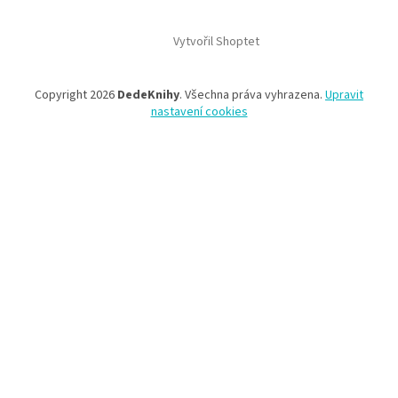
Z
á
Vytvořil Shoptet
p
a
t
Copyright 2026
DedeKnihy
. Všechna práva vyhrazena.
Upravit
í
nastavení cookies