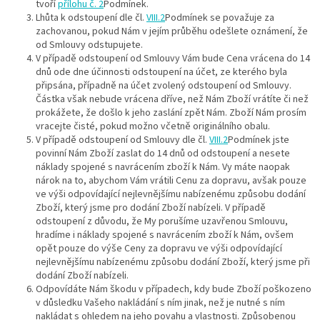
tvoří
přílohu č. 2
Podmínek.
Lhůta k odstoupení dle čl.
VIII.2
Podmínek se považuje za
zachovanou, pokud Nám v jejím průběhu odešlete oznámení, že
od Smlouvy odstupujete.
V případě odstoupení od Smlouvy Vám bude Cena vrácena do 14
dnů ode dne účinnosti odstoupení na účet, ze kterého byla
připsána, případně na účet zvolený odstoupení od Smlouvy.
Částka však nebude vrácena dříve, než Nám Zboží vrátíte či než
prokážete, že došlo k jeho zaslání zpět Nám. Zboží Nám prosím
vracejte čisté, pokud možno včetně originálního obalu.
V případě odstoupení od Smlouvy dle čl.
VIII.2
Podmínek jste
povinní Nám Zboží zaslat do 14 dnů od odstoupení a nesete
náklady spojené s navrácením zboží k Nám. Vy máte naopak
nárok na to, abychom Vám vrátili Cenu za dopravu, avšak pouze
ve výši odpovídající nejlevnějšímu nabízenému způsobu dodání
Zboží, který jsme pro dodání Zboží nabízeli. V případě
odstoupení z důvodu, že My porušíme uzavřenou Smlouvu,
hradíme i náklady spojené s navrácením zboží k Nám, ovšem
opět pouze do výše Ceny za dopravu ve výši odpovídající
nejlevnějšímu nabízenému způsobu dodání Zboží, který jsme při
dodání Zboží nabízeli.
Odpovídáte Nám škodu v případech, kdy bude Zboží poškozeno
v důsledku Vašeho nakládání s ním jinak, než je nutné s ním
nakládat s ohledem na jeho povahu a vlastnosti. Způsobenou