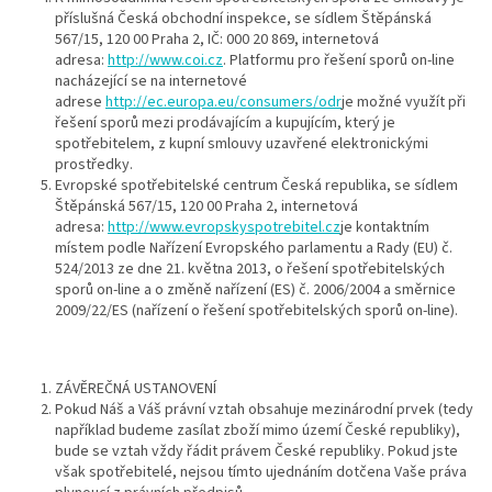
příslušná Česká obchodní inspekce, se sídlem Štěpánská
567/15, 120 00 Praha 2, IČ: 000 20 869, internetová
adresa:
http://www.coi.cz
. Platformu pro řešení sporů on-line
nacházející se na internetové
adrese
http://ec.europa.eu/consumers/odr
je možné využít při
řešení sporů mezi prodávajícím a kupujícím, který je
spotřebitelem, z kupní smlouvy uzavřené elektronickými
prostředky.
Evropské spotřebitelské centrum Česká republika, se sídlem
Štěpánská 567/15, 120 00 Praha 2, internetová
adresa:
http://www.evropskyspotrebitel.cz
je kontaktním
místem podle Nařízení Evropského parlamentu a Rady (EU) č.
524/2013 ze dne 21. května 2013, o řešení spotřebitelských
sporů on-line a o změně nařízení (ES) č. 2006/2004 a směrnice
2009/22/ES (nařízení o řešení spotřebitelských sporů on-line).
ZÁVĚREČNÁ USTANOVENÍ
Pokud Náš a Váš právní vztah obsahuje mezinárodní prvek (tedy
například budeme zasílat zboží mimo území České republiky),
bude se vztah vždy řádit právem České republiky. Pokud jste
však spotřebitelé, nejsou tímto ujednáním dotčena Vaše práva