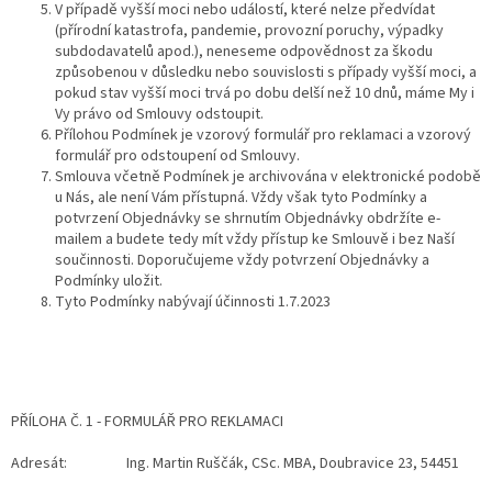
V případě vyšší moci nebo událostí, které nelze předvídat
(přírodní katastrofa, pandemie, provozní poruchy, výpadky
subdodavatelů apod.), neneseme odpovědnost za škodu
způsobenou v důsledku nebo souvislosti s případy vyšší moci, a
pokud stav vyšší moci trvá po dobu delší než 10 dnů, máme My i
Vy právo od Smlouvy odstoupit.
Přílohou Podmínek je vzorový formulář pro reklamaci a vzorový
formulář pro odstoupení od Smlouvy.
Smlouva včetně Podmínek je archivována v elektronické podobě
u Nás, ale není Vám přístupná. Vždy však tyto Podmínky a
potvrzení Objednávky se shrnutím Objednávky obdržíte e-
mailem a budete tedy mít vždy přístup ke Smlouvě i bez Naší
součinnosti. Doporučujeme vždy potvrzení Objednávky a
Podmínky uložit.
Tyto Podmínky nabývají účinnosti 1.7.2023
PŘÍLOHA Č. 1 - FORMULÁŘ PRO REKLAMACI
Adresát: Ing. Martin Ruščák, CSc. MBA, Doubravice 23, 54451