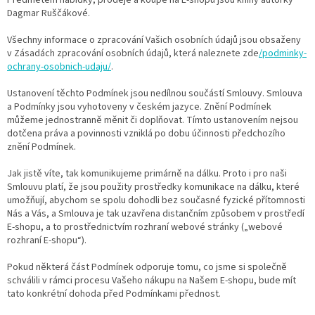
Předmětem nabídky, prodeje a koupě na E-shopu jsou knihy autorky
Dagmar Ruščákové.
Všechny informace o zpracování Vašich osobních údajů jsou obsaženy
v Zásadách zpracování osobních údajů, která naleznete zde
/podminky-
ochrany-osobnich-udaju/
.
Ustanovení těchto Podmínek jsou nedílnou součástí Smlouvy. Smlouva
a Podmínky jsou vyhotoveny v českém jazyce. Znění Podmínek
můžeme jednostranně měnit či doplňovat. Tímto ustanovením nejsou
dotčena práva a povinnosti vzniklá po dobu účinnosti předchozího
znění Podmínek.
Jak jistě víte, tak komunikujeme primárně na dálku. Proto i pro naši
Smlouvu platí, že jsou použity prostředky komunikace na dálku, které
umožňují, abychom se spolu dohodli bez současné fyzické přítomnosti
Nás a Vás, a Smlouva je tak uzavřena distančním způsobem v prostředí
E-shopu, a to prostřednictvím rozhraní webové stránky („webové
rozhraní E-shopu“).
Pokud některá část Podmínek odporuje tomu, co jsme si společně
schválili v rámci procesu Vašeho nákupu na Našem E-shopu, bude mít
tato konkrétní dohoda před Podmínkami přednost.