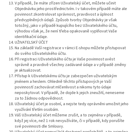
V případě, že máte zřízen Uživatelský účet, můžete učinit
Objednávku jeho prostřednictvím. I v takovém případě máte ale
povinnost zkontrolovat správnost, pravdivost a úplnost
předvyplněných údajů. Způsob tvorby Objednávky je však
totožný, jako v případě kupujícího bez Uživatelského účtu,
výhodou však je, že není třeba opakovaně vyplňovat Vaše
identifikační údaje.
UŽIVATELSKÝ ÚČET
Na základě Vaší registrace v rámci E-shopu můžete přistupovat
do svého Uživatelského účtu.
Při registraci Uživatelského účtu je Vaše povinnost uvést
správně a pravdivě všechny zadávané údaje a v případě změny
je aktualizovat.
Přístup k Uživatelskému účtu je zabezpečen uživatelským
jménem a heslem. Ohledně těchto přístupových je Vaší
povinností zachovávat mlčenlivost a nikomu tyto údaje
neposkytovat. V případě, že dojde k jejich zneužití, neneseme
za to žádnou odpovědnost.
Uživatelský účet je osobní, a nejste tedy oprávněni umožnit jeho
využívání třetím osobám.
Váš Uživatelský účet můžeme zrušit, a to zejména v případě,
když jej více, než 1 rok nevyužíváte, či v případě, kdy porušíte
své povinnosti dle Smlouvy.