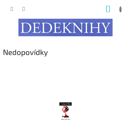
Přejít
NÁKUP
na
obsah
KOŠÍK
Nedopovídky