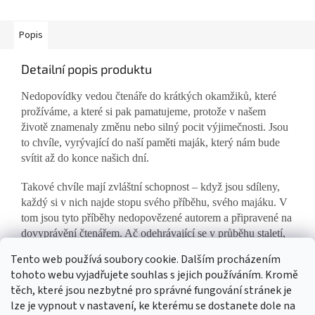
Popis
Detailní popis produktu
Nedopovídky vedou čtenáře do krátkých okamžiků, které
prožíváme, a které si pak pamatujeme, protože v našem
životě znamenaly změnu nebo silný pocit výjimečnosti. Jsou
to chvíle, vyrývající do naší paměti maják, který nám bude
svítit až do konce našich dní.
Takové chvíle mají zvláštní schopnost – když jsou sdíleny,
každý si v nich najde stopu svého příběhu, svého majáku. V
tom jsou tyto příběhy nedopovězené autorem a připravené na
dovyprávění čtenářem. Ač odehrávající se v průběhu staletí,
spojuje je láska, naděje a snad také víra v to lepší v nás. (Jana
Tento web používá soubory cookie. Dalším procházením
Vaňková - Spisovatelka)
tohoto webu vyjadřujete souhlas s jejich používáním. Kromě
těch, které jsou nezbytné pro správné fungování stránek je
lze je vypnout v nastavení, ke kterému se dostanete dole na